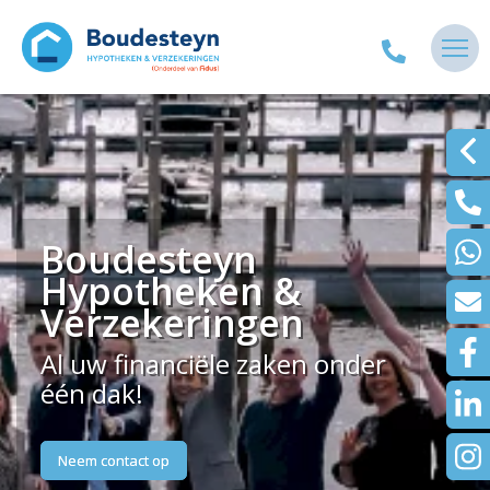
Boudesteyn
Hypotheken &
Verzekeringen
Al uw financiële zaken onder
één dak!
Neem contact op