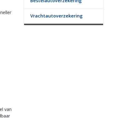
Bestelautoverzekering
neller
Vrachtautoverzekering
el van
dbaar