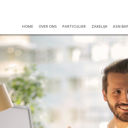
Home
Over ons
Particulier
Zakelijk
ASN Ba
Over ons
Hypotheken
U als onderneme
ASN B
De gezichten van
Geld lenen?
De werknemers
Bedr
Vacatures
Verzekeringen
De onderneming
Waar
Maatschappelijk betrokken
Pensioen & leven
Beta
Privacyverklaring
Jeug
Spar
Ande