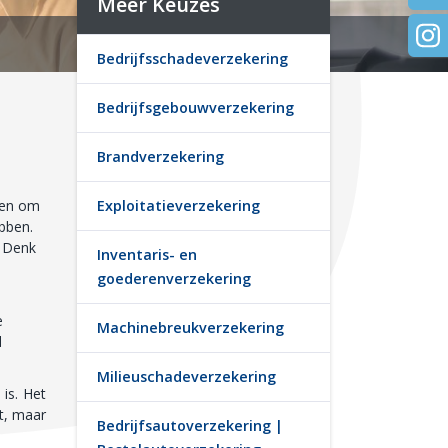
Meer Keuzes
Bedrijfsschadeverzekering
Bedrijfsgebouwverzekering
Brandverzekering
Exploitatieverzekering
tten om
ebben.
. Denk
Inventaris- en
goederenverzekering
e
Machinebreukverzekering
d
Milieuschadeverzekering
is. Het
t, maar
Bedrijfsautoverzekering |