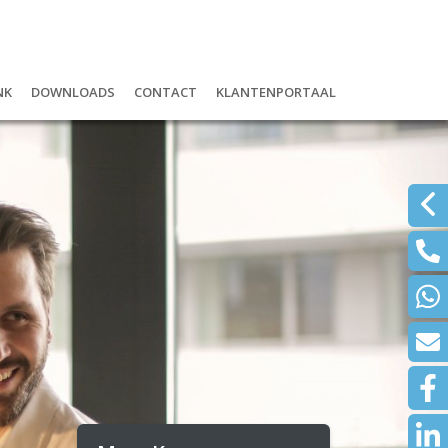
nk
Downloads
Contact
Klantenportaal
r
ank: digitaal én lokaal
Schadeformulieren
Inloggen Mijn Boudesteyn Uwklui
ijfshypotheek
Wijzigingen doorgeven
Inloggen Mijn Polissen NH1816
om ASN Bank?
Documenten
alrekening
Waardemeters
d ontzorg pakket
Klachtenregeling
en of beleggen
re diensten