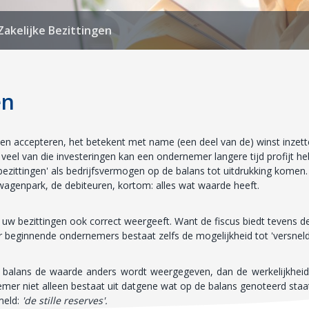
Zakelijke Bezittingen
en
n en accepteren, het betekent met name (een deel van de) winst inze
veel van die investeringen kan een ondernemer langere tijd profijt h
 bezittingen' als bedrijfsvermogen op de balans tot uitdrukking komen
agenpark, de debiteuren, kortom: alles wat waarde heeft.
 uw bezittingen ook correct weergeeft. Want de fiscus biedt tevens d
oor beginnende ondernemers bestaat zelfs de mogelijkheid tot 'versnel
w balans de waarde anders wordt weergegeven, dan de werkelijkheid 
mer niet alleen bestaat uit datgene wat op de balans genoteerd staa
meld:
'de stille reserves'.