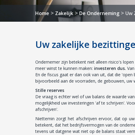
>
>
>
Home
Zakelijk
De Onderneming
Uw 
Uw zakelijke bezitting
Ondernemer zijn betekent niet alleen risico's lope
meer winst te kunnen maken:
investeren dus.
Van 
En de fiscus gaat er dan ook van uit, dat die 'open
bijvoorbeeld aan de voorraden, de gebouwen, uw w
Stille reserves
De vraag is echter wel of uw balans de waarde van
mogelijkheid uw investeringen 'af te schrijven'. V
afschrijven'.
Niettemin zorgt het afschrijven ervoor, dat op u
betekent, dat het bedrijfsvermogen van de onderne
tevens uit datgene wat niet op de balans staat ver