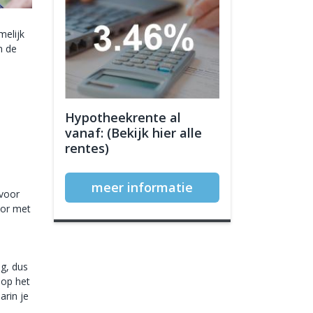
melijk
n de
Hypotheekrente al
vanaf: (Bekijk hier alle
rentes)
meer informatie
 voor
oor met
ag, dus
 op het
arin je