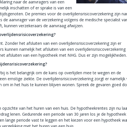
klaring naar de aanvragers van een
elijk inschatten of er sprake is van een
tijdsgenoten. De premies voor de overlijdensrisicoverzekering zijn na
 de aanvrager van de verzekering volgens de medische specialist va
t, kunnen verzekeraars de aanvraag afwijzen.
verlijdensrisicoverzekering?
cht. Zonder het afsluiten van een overlijdensrisicoverzekering zijn er
s kunnen namelijk het afsluiten van een overlijdensrisicoverzekering
bij het afsluiten van een hypotheek met NHG. Dus er zijn mogelijkheden.
ijdensrisicoverzekering?
erbij is het belangrijk om de kans op overlijden mee te wegen en de
en ernstige ziekte. De overlijdensrisicoverzekering zorgt er namelijk
zijn om in het huis te kunnen blijven wonen. Spreek de gevaren goed d
n opzichte van het huren van een huis. De hypotheekrentes zijn nu la
drag lenen. Gedurende een periode van 30 jaren los je de hypotheek
en lange periode vast te leggen en het kiezen voor een hypotheek wa
n vergelijking met het huren van een huis.