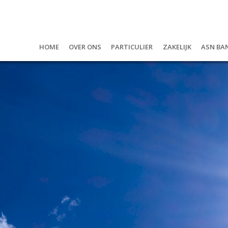
Home
Over ons
Particulier
Zakelijk
ASN Ba
Over ons
Hypotheken
U als onderneme
ASN B
De gezichten van
Geld lenen?
De werknemers
Bedr
Vacatures
Verzekeringen
De onderneming
Waar
Maatschappelijk betrokken
Pensioen & leven
Beta
Privacyverklaring
Jeug
Spar
Ande