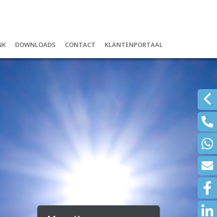
nk
Downloads
Contact
Klantenportaal
r
ank: digitaal én lokaal
Schadeformulieren
Inloggen Mijn Boudesteyn Uwklui
ijfshypotheek
Wijzigingen doorgeven
Inloggen Mijn Polissen NH1816
om ASN Bank?
Documenten
alrekening
Waardemeters
d ontzorg pakket
Klachtenregeling
en of beleggen
re diensten