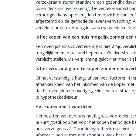
Verzekeraars sturen standaard een gezondheidsver
overlijdensrisicoverzekering. De verzekeraar wil nam
verhoogde kans op overlijden ten opzichte van leef
afgestemd op de gemiddelde levensverwachting. Als
verzekeraar een verhoogde kans op overlijden heef
Is het kopen van een huis mogelijk zonder een o
Een overlijdensrisicoverzekering is niet altijd verpli
mogelijkheden, maar wel beperkter. Geldverstrekker
verplicht stellen. De verplichting geldt niet meer 
Is het verstandig om te kopen zonder een overl
Of het verstandig is hangt af van veel factoren. Hi
afhankelijkheid van het inkomen van de koper met e
dat bij overlijden de overige gezinsleden in staat 
je hypotheekadviseur.
Het kopen heeft voordelen
Het bezitten van een huis heeft grote voordelen te
je kunt goedkoop het voor het kopen benodigde be
huis vervolgens af. Door de hypotheekrente voor e
afbetaalt, ben je met een koophuis vaak beter uit i