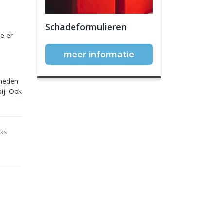
Schadeformulieren
e er
meer informatie
mheden
bij. Ook
nks