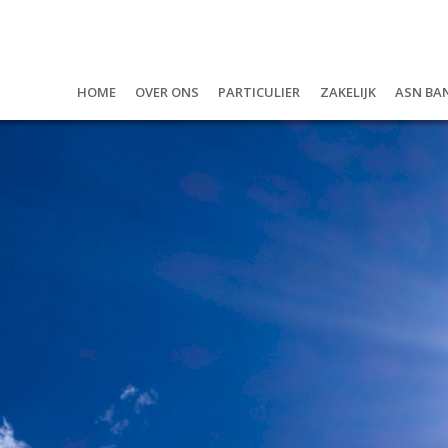
Home
Over ons
Particulier
Zakelijk
ASN Ba
Over ons
Hypotheken
U als onderneme
ASN B
De gezichten van
Geld lenen?
De werknemers
Bedr
Vacatures
Verzekeringen
De onderneming
Waar
Maatschappelijk betrokken
Pensioen & leven
Beta
Privacyverklaring
Jeug
Spar
Ande