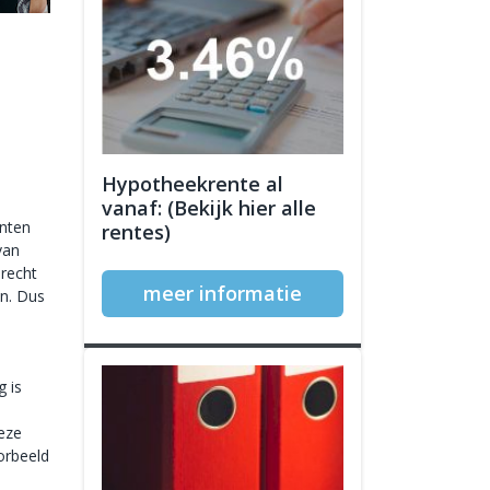
Hypotheekrente al
vanaf: (Bekijk hier alle
enten
rentes)
van
erecht
meer informatie
en. Dus
g is
eze
orbeeld