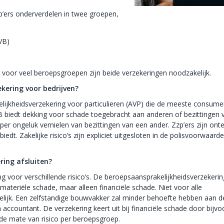
p’ers onderverdelen in twee groepen,
VB)
voor veel beroepsgroepen zijn beide verzekeringen noodzakelijk.
kering voor bedrijven?
elijkheidsverzekering voor particulieren (AVP) die de meeste consum
VB biedt dekking voor schade toegebracht aan anderen of bezittingen 
per ongeluk vernielen van bezittingen van een ander. Zzp’ers zijn ont
iedt. Zakelijke risico’s zijn expliciet uitgesloten in de polisvoorwaard
ring afsluiten?
g voor verschillende risico’s. De beroepsaansprakelijkheidsverzekerin
ateriële schade, maar alleen financiële schade. Niet voor alle
elijk. Een zelfstandige bouwvakker zal minder behoefte hebben aan d
 accountant. De verzekering keert uit bij financiële schade door bijvo
 de mate van risico per beroepsgroep.