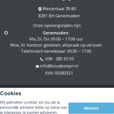
Westerkaai 78-80
8281 BH Genemuiden
Onze openingstijden zijn:
Genemuiden:
Ma, Di, Do: 09.00 – 17.00 uur
Woe, Vr: kantoor gesloten, afspraak op verzoek
Telefonisch bereikbaar: 09.00 – 17.00
038 - 385 93 93
info@boudesteyn.nl
KVK: 05083321
© Copyright
Assupport BV
2026
Cookies
Sitemap
Wij gebruiken cookies om jou als je
Disclaimer
persoonlijk adviseur beter op basis van
Akkoord
je interesses te kunnen adviseren.