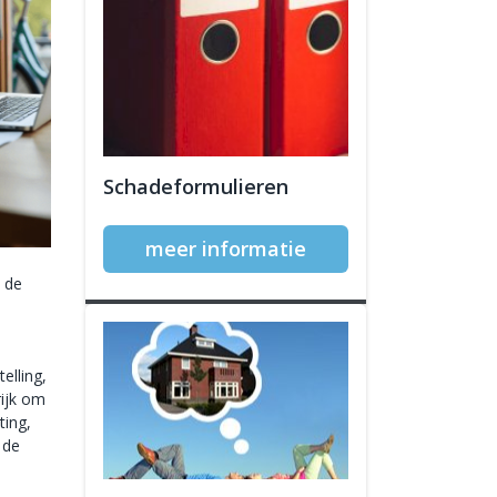
Schadeformulieren
meer informatie
n de
elling,
rijk om
ting,
 de