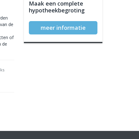
Maak een complete
hypotheekbegroting
rden
 van de
meer informatie
cten of
n de
nks