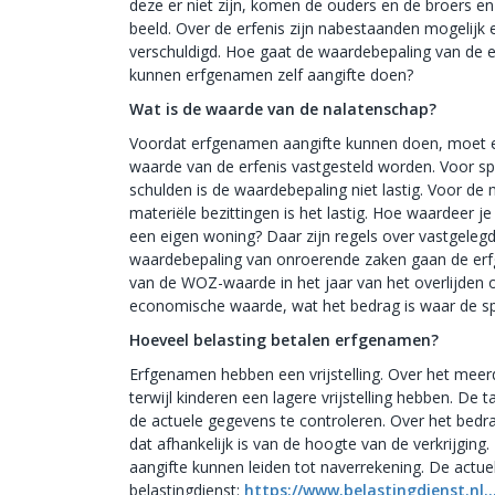
deze er niet zijn, komen de ouders en de broers en
beeld. Over de erfenis zijn nabestaanden mogelijk e
verschuldigd. Hoe gaat de waardebepaling van de e
kunnen erfgenamen zelf aangifte doen?
Wat is de waarde van de nalatenschap?
Voordat erfgenamen aangifte kunnen doen, moet e
waarde van de erfenis vastgesteld worden. Voor s
schulden is de waardebepaling niet lastig. Voor de
materiële bezittingen is het lastig. Hoe waardeer je
een eigen woning? Daar zijn regels over vastgelegd
waardebepaling van onroerende zaken gaan de er
van de WOZ-waarde in het jaar van het overlijden 
economische waarde, wat het bedrag is waar de spu
Hoeveel belasting betalen erfgenamen?
Erfgenamen hebben een vrijstelling. Over het meerder
terwijl kinderen een lagere vrijstelling hebben. De 
de actuele gegevens te controleren. Over het bedra
dat afhankelijk is van de hoogte van de verkrijging
aangifte kunnen leiden tot naverrekening. De actuel
belastingdienst:
https://www.belastingdienst.nl..