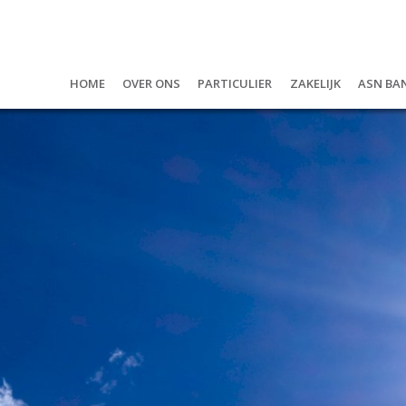
Home
Over ons
Particulier
Zakelijk
ASN Ba
Over ons
Hypotheken
U als onderneme
ASN B
De gezichten van
Geld lenen?
De werknemers
Bedr
Vacatures
Verzekeringen
De onderneming
Waar
Maatschappelijk betrokken
Pensioen & leven
Beta
Privacyverklaring
Jeug
Spar
Ande