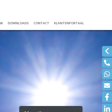
nk
Downloads
Contact
Klantenportaal
r
ank: digitaal én lokaal
Schadeformulieren
Inloggen Mijn Boudesteyn Uwklui
ijfshypotheek
Wijzigingen doorgeven
Inloggen Mijn Polissen NH1816
om ASN Bank?
Documenten
alrekening
Waardemeters
d ontzorg pakket
Klachtenregeling
en of beleggen
re diensten