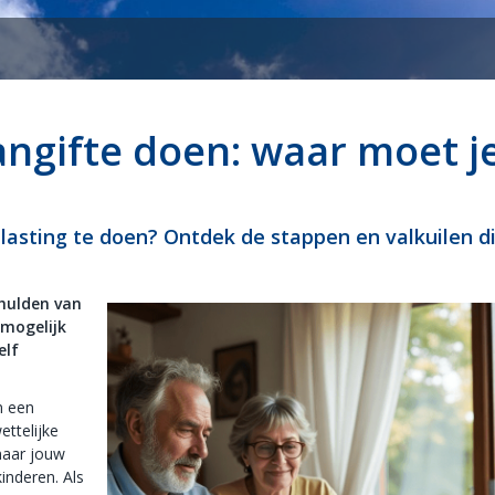
aangifte doen: waar moet j
elasting te doen? Ontdek de stappen en valkuilen di
chulden van
 mogelijk
elf
n een
ettelijke
naar jouw
inderen. Als