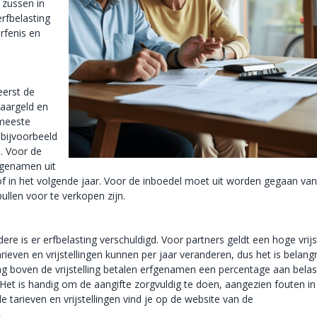
 zussen in
rfbelasting
rfenis en
erst de
paargeld en
 meeste
 bijvoorbeeld
. Voor de
fgenamen uit
of in het volgende jaar. Voor de inboedel moet uit worden gegaan va
llen voor te verkopen zijn.
e is er erfbelasting verschuldigd. Voor partners geldt een hoge vrijst
tarieven en vrijstellingen kunnen per jaar veranderen, dus het is belang
g boven de vrijstelling betalen erfgenamen een percentage aan belas
. Het is handig om de aangifte zorgvuldig te doen, aangezien fouten in
e tarieven en vrijstellingen vind je op de website van de
.